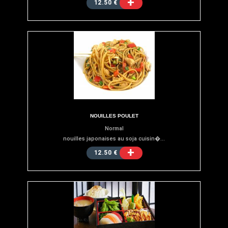
+
12.50 €
NOUILLES POULET
Normal
nouilles japonaises au soja cuisin�...
+
12.50 €