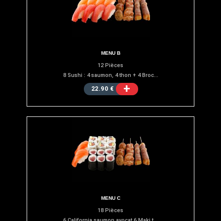
MENU B
12 Pièces
8 Sushi : 4 saumon, 4 thon + 4 Broc...
+
22.90 €
MENU C
18 Pièces
6 California saumon avocat 6 Maki t...