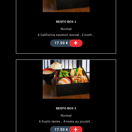
BENTO BOX 1
Normal
6 California saumon avocat , 2 sush...
+
17.50 €
BENTO BOX 2
Normal
6 Sushi variés , 4 nems au poulet ...
+
17.50 €