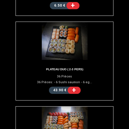
+
6.50 €
PLATEAU DUO ( 2-3 PERS)
36 Pièces
36 Pièces: - 6 Sushi saumon - 6 eg...
+
43.90 €