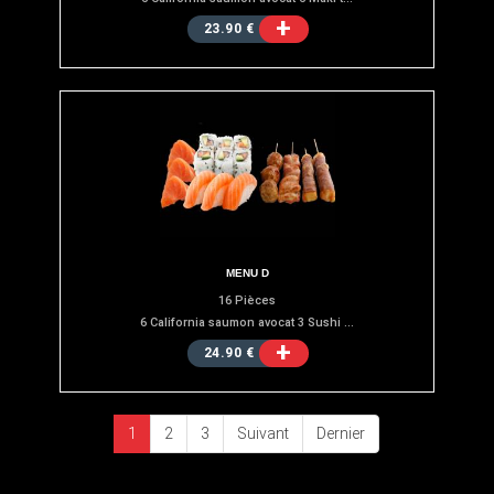
+
23.90 €
MENU D
16 Pièces
6 California saumon avocat 3 Sushi ...
+
24.90 €
1
2
3
Suivant
Dernier