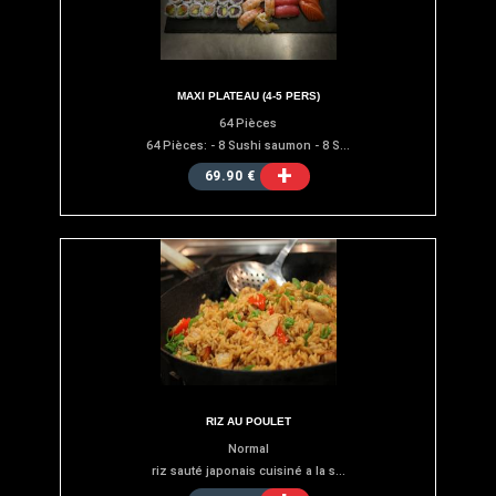
MAXI PLATEAU (4-5 PERS)
64 Pièces
64 Pièces: - 8 Sushi saumon - 8 S...
+
69.90 €
RIZ AU POULET
Normal
riz sauté japonais cuisiné a la s...