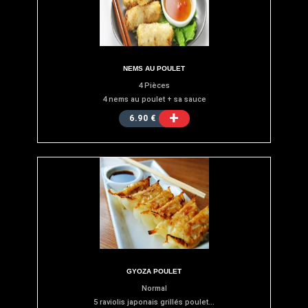
NEMS AU POULET
4 Pièces
4 nems au poulet + sa sauce
+
6.90 €
GYOZA POULET
Normal
5 raviolis japonais grillés poulet...