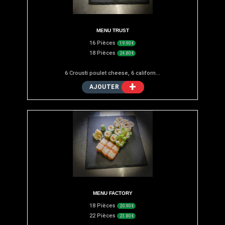
MENU TRUST
16 Pièces
19.90 €
18 Pièces
24.80 €
6 Crousti poulet cheese, 6 californ...
+
AJOUTER
MENU FACTORY
18 Pièces
20.90 €
22 Pièces
23.80 €