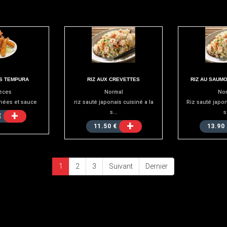
S TEMPURA
RIZ AUX CREVETTES
RIZ AU SAUM
èces
Normal
Nor
nées et sauce
riz sauté japonais cuisiné a la
Riz sauté japon
+
s...
s.
€
+
11.50 €
13.90 
1
2
3
Suivant
Dernier