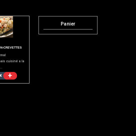
Panier
ON-CREVETTES
mal
ais cuisiné a la
..
+
€